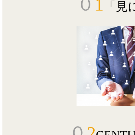
０
1
「見
０
2
CENT