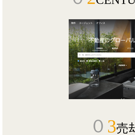
０
3
売